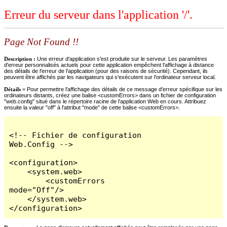
Erreur du serveur dans l'application '/'.
Page Not Found !!
Description :
Une erreur d'application s'est produite sur le serveur. Les paramètres
d'erreur personnalisés actuels pour cette application empêchent l'affichage à distance
des détails de l'erreur de l'application (pour des raisons de sécurité). Cependant, ils
peuvent être affichés par les navigateurs qui s'exécutent sur l'ordinateur serveur local.
Détails =
Pour permettre l'affichage des détails de ce message d'erreur spécifique sur les
ordinateurs distants, créez une balise <customErrors> dans un fichier de configuration
"web.config" situé dans le répertoire racine de l'application Web en cours. Attribuez
ensuite la valeur "off" à l'attribut "mode" de cette balise <customErrors>.
<!-- Fichier de configuration 
Web.Config -->

<configuration>

    <system.web>

        <customErrors 
mode="Off"/>

    </system.web>

</configuration>