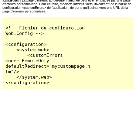
Remarques :
La page d'erreurs actuellement affichée peut être remplacée par une page
d'erreurs personnalisée. Pour ce faire, modifiez l'attribut "defaultRedirect" de la balise de
configuration <customErrors> de l'application, de sorte qu'il pointe vers une URL de la
page d'erreurs personnalisée !
<!-- Fichier de configuration 
Web.Config -->

<configuration>

    <system.web>

        <customErrors 
mode="RemoteOnly" 
defaultRedirect="mycustompage.h
tm"/>

    </system.web>

</configuration>